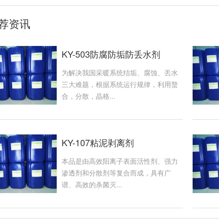
荐资讯
KY-503防腐防垢防丢水剂
为解决我国采暖系统结垢、腐蚀、丟水
三大难题，根据系统运行规律，利用螯
合，分散，晶格...
KY-107粘泥剥离剂
本品是由高效阳离子表面活性剂、强力
渗透剂和分散剂等复合而成，具有广
谱、高效的杀菌灭...