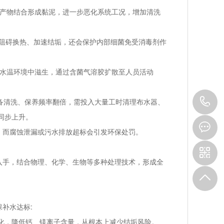
产物结合形成黏泥，进一步恶化系统工况，增加清洗
仅阻碍换热、加速结垢，还会保护内部细菌免受消毒剂作
的水温环境中滋生，通过含菌气溶胶扩散至人员活动
0
备清洗、保养频率翻倍，需投入大量工时清理布水器、
同步上升。
8
，而腐蚀泄漏或污水排放超标会引发环保处罚。
手，结合物理、化学、生物等多种处理技术，形成全
补水达标:
化，降低钙、镁离子含量，从根本上减少结垢风险。