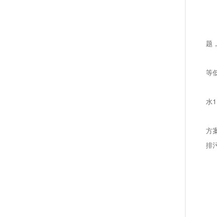
日
设
题
清
等
定
水
定
方
排
4
遵
专
第