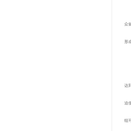
二
中
众
1
形
系
水
2
管
达
管
迫
缩
组
3