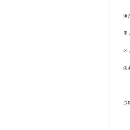
藻
难
生
用
致
区
4
集
环
三
保
流
1
补
软