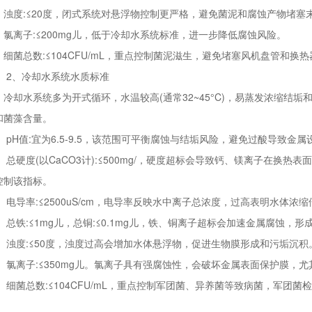
度:≤20度，闭式系统对悬浮物控制更严格，避免菌泥和腐蚀产物堵塞
离子:≤200mg儿，低于冷却水系统标准，进一步降低腐蚀风险。
菌总数:≤104CFU/mL，重点控制菌泥滋生，避免堵塞风机盘管和换热
、冷却水系统水质标准
却水系统多为开式循环，水温较高(通常32~45°C)，易蒸发浓缩结
和菌藻含量。
H值:宜为6.5-9.5，该范围可平衡腐蚀与结垢风险，避免过酸导致金
硬度(以CaCO3计):≤500mg/，硬度超标会导致钙、镁离子在换热
控制该指标。
导率:≤2500uS/cm，电导率反映水中离子总浓度，过高表明水体浓
铁:≤1mg儿，总铜:≤0.1mg儿，铁、铜离子超标会加速金属腐蚀，
度:≤50度，浊度过高会增加水体悬浮物，促进生物膜形成和污垢沉积
离子:≤350mg儿。氯离子具有强腐蚀性，会破坏金属表面保护膜，尤
菌总数:≤104CFU/mL，重点控制军团菌、异养菌等致病菌，军团菌
。