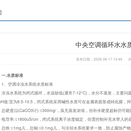
闻
中央空调循环水水
发布日期：2026-06-17 14:49
.水质标准
、空调冷冻水系统水质标准
冻水系统为闭式循环，水温较低(通常7-12°C)，水分不蒸发，主要
:pH值:宜为8.5-10.5，闭式系统采用碱性水质可在金属表面形成钝化膜，
硬度(以CaCO3计):≤300mg/，虽无蒸发浓缩，但补水硬度超标仍可
导率:≤1800uS/cm，闭式系统离子浓度稳定，但需控制补充水带入
铁:≤1mg儿，总铜:≤0.1mg儿，与冷却水系统要求一致，防止腐蚀产