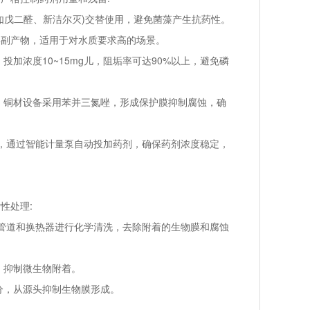
如戊二醛、新洁尔灭)交替使用，避免菌藻产生抗药性。
无消毒副产物，适用于对水质要求高的场景。
浓度10~15mg儿，阻垢率可达90%以上，避免磷
铜材设备采用苯并三氮唑，形成保护膜抑制腐蚀，确
，通过智能计量泵自动投加药剂，确保药剂浓度稳定，
性处理:
管道和换热器进行化学清洗，去除附着的生物膜和腐蚀
，抑制微生物附着。
分，从源头抑制生物膜形成。