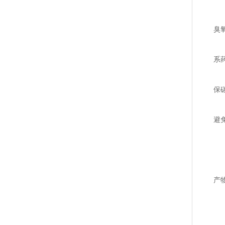
杀
臭
阻
系
缓
保碳
自
避
(
生
定
产
材
营
3