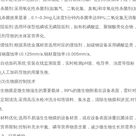
菌剂:采用氧化性杀菌剂(如氯气、二氧化氯、臭氧)和非氧化性杀菌剂(
氧杀菌效果显著，0.1~0.3mg儿浓度5分钟内杀菌率达99%;二氧化氯
垢剂:选用环保型低磷或无磷阻垢剂，如有机磷酸盐、聚羧酸类化合物，投加
药剂导致的水体富营养化。
蚀剂:根据系统金属材质选用对应的缓蚀剂，如碳钢设备采用磷酸盐类，
钢腐蚀率≤0.125mm/a,铜材腐蚀率≤0.005mm/a。
动加药系统:安装在线监测装置，实时检测pH值、电导率、浊度等指标
免人工加药导致的用量失衡。
3)生物膜控制技术
物膜是微生物滋生的重要载体，99%的微生物附着在设备表面，需针对
期清洗:采用高压水枪冲洗冷却塔填料、集水盘，清除生物膜和淤泥;对
物。
料优化:选用不易滋生生物膜的设备材质，或在设备表面涂覆抗菌涂层
养限制:控制补充水中氮、磷等营养物质含量，减少微生物生长所需养
、日常维护