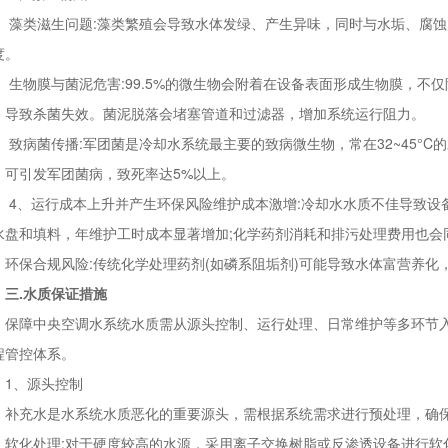
类滋生问题:藻类繁殖会导致水体发绿、产生异味，同时与水垢、腐蚀
度。
物膜与菌泥危害:99.5%的微生物会附着在设备表面形成生物膜，不
，导致杀菌失效。菌泥脱落会堵塞管道和过滤器，增加系统运行阻力。
病菌传播:军团菌是冷却水系统最主要的致病微生物，常在32~45°C
，可引发军团菌病，致死率达5%以上。
、运行成本上升并产生环保风险维护成本激增:冷却水水质不佳导致设
水盘和填料，年维护工时成本显著增加;化学药剂消耗和排污处理费用也会
保合规风险:传统化学处理药剂(如磷系阻垢剂)可能导致水体富营养化
.水质保证措施
障中央空调水系统水质需从源头控制、运行处理、日常维护等多环节入
程管控体系。
、源头控制
充水是水系统水质恶化的重要源头，需根据系统需求进行预处理，确保
化处理:对于硬度较高的水源，采用离子交换树脂或反渗透设备进行软