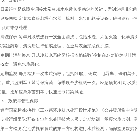
常维护是保障空调冷水及冷却水水质长期稳定的关键，需制定标准化的
备巡检:定期检查冷却塔布水器、填料、水泵叶轮等设备，确保运行正常
，及时维修处理。
洗保养:每年对系统进行一次全面清洗，包括水洗、杀菌灭藻、化学清洗
低腐蚀药剂，清洗后进行预膜处理，在金属表面形成保护膜。
期排污与换水:开式冷却水系统需根据浓缩倍数(控制在3~5倍)定期排
1~2次，避免水质恶化。
期监测:每月检测一次水质指标，包括pH值、硬度、电导率、铁铜离子
案。重点监测军团菌等致病菌，每季度至少检测一次。应急预案:针对水质
污量、投加应急杀菌剂等，快速控制污染风险。
、政策与管理保障
守国家标准:执行《工业循环冷却水处理设计规范》《公共场所集中空调
业运维团队:配备专业的水处理技术人员，定期培训，掌握水质监测、
三方检测:定期委托有资质的第三方机构进行水质检测，确保监测数据