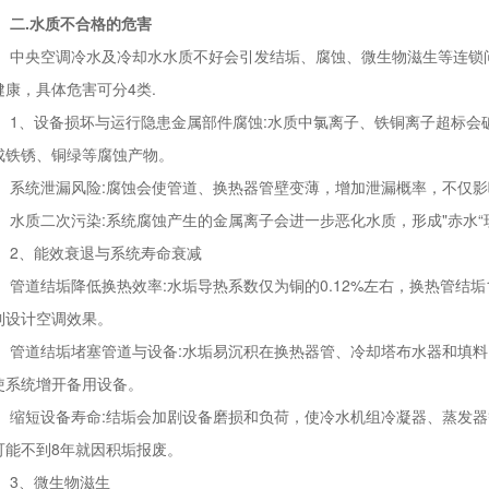
.水质不合格的危害
央空调冷水及冷却水水质不好会引发结垢、腐蚀、微生物滋生等连锁问
健康，具体危害可分4类.
、设备损坏与运行隐患金属部件腐蚀:水质中氯离子、铁铜离子超标会
成铁锈、铜绿等腐蚀产物。
统泄漏风险:腐蚀会使管道、换热器管壁变薄，增加泄漏概率，不仅影
质二次污染:系统腐蚀产生的金属离子会进一步恶化水质，形成"赤水“
、能效衰退与系统寿命衰减
道结垢降低换热效率:水垢导热系数仅为铜的0.12%左右，换热管结垢
到设计空调效果。
道结垢堵塞管道与设备:水垢易沉积在换热器管、冷却塔布水器和填料
使系统增开备用设备。
短设备寿命:结垢会加剧设备磨损和负荷，使冷水机组冷凝器、蒸发器等
可能不到8年就因积垢报废。
、微生物滋生