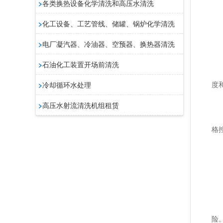
>
各类换热设备化学清洗和高压水清洗
浊
>
化工设备、工艺管线、储罐、锅炉化学清洗
氯
细
>
电厂凝汽器、冷油器、空预器、换热器清洗
2
>
石油化工装置开场前清洗
冷
度
>
冷却循环水处理
p
>
高压水射流清洗机组租赁
总
格
电
总
浊
氯
细
险