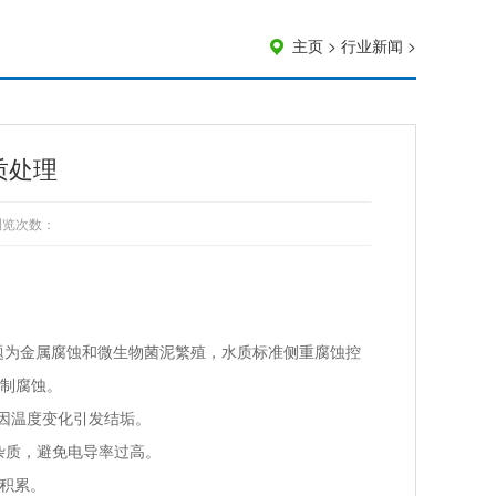
主页
>
行业新闻
>
质处理
浏览次数：
问题为金属腐蚀和微生物菌泥繁殖，水质标准侧重腐蚀控
抑制腐蚀。
能因温度变化引发结垢。
的杂质，避免电导率过高。
物积累。