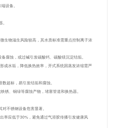
末端设备。
器。
垢和微生物滋生风险较高，其水质标准需重点控制离子浓
属设备腐蚀，或过碱引发碳酸钙、碳酸镁沉淀结垢。
表面形成水垢，降低换热效率，开式系统因蒸发浓缩需严
缩倍数超标，易引发结垢和腐蚀。
形成铁锈、铜绿等腐蚀产物，堵塞管道和换热器。
。
其对不锈钢设备危害显著。
检出率应低于30%，避免通过气溶胶传播引发健康风