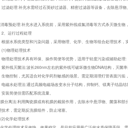
滤处理:补充水需经过石英砂过滤器、精密过滤器等设备，去除悬浮物
。
毒预处理:补充水进入系统前，采用紫外线或氯消毒等方式杀灭微生物，
、运行过程处理
据水系统类型和污染问题，采用物理、化学、生物等组合处理技术，实
1)物理处理技术
理处理技术具有环保、操作简便等优势，适用于轻度污染或辅助处理:
外线灭菌法:波长260nm左右的紫外线可破坏微生物DNA结构，灭菌率达7
物控制，尤其适合对化学药剂敏感的场景。需定期清理灯管表面污垢，
磁水处理法:通过高频电磁场改变水分子结构，抑制钙、镁离子结晶结
，安装简便但需匹配系统流量。
分离法:利用陶瓷膜或有机膜的截留作用，去除水中悬浮物、菌藻和部分离子
理技术，需定期反洗膜组件，防止堵塞。
2)化学处理技术
学处理技术见效快、效果稳定，是目前应用最广泛的水质保障手段，需